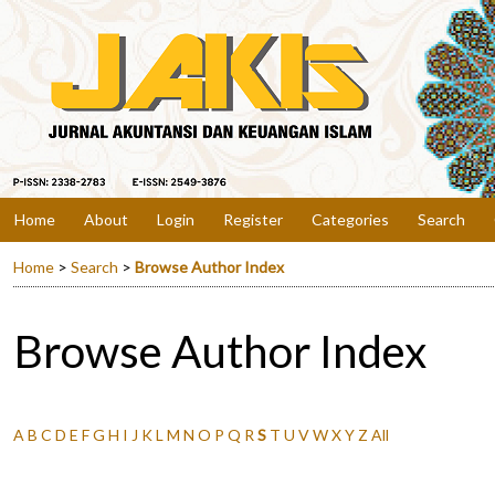
Home
About
Login
Register
Categories
Search
Home
>
Search
>
Browse Author Index
Browse Author Index
A
B
C
D
E
F
G
H
I
J
K
L
M
N
O
P
Q
R
S
T
U
V
W
X
Y
Z
All