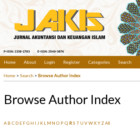
Home
About
Login
Register
Categories
Search
Home
>
Search
>
Browse Author Index
Browse Author Index
A
B
C
D
E
F
G
H
I
J
K
L
M
N
O
P
Q
R
S
T
U
V
W
X
Y
Z
All