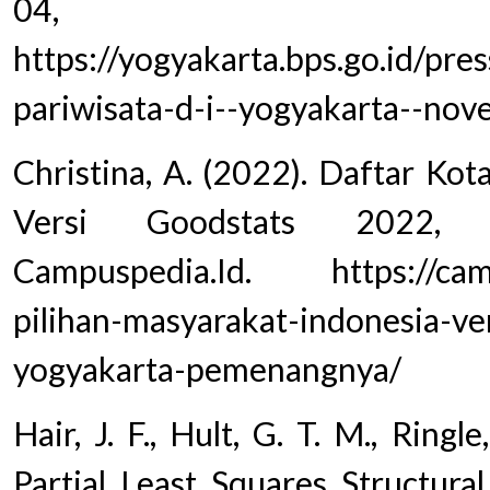
04, 
https://yogyakarta.bps.go.id/p
pariwisata-d-i--yogyakarta--no
Christina, A. (2022). Daftar Kot
Versi Goodstats 2022, Y
Campuspedia.Id. https://campu
pilihan-masyarakat-indonesia-ve
yogyakarta-pemenangnya/
Hair, J. F., Hult, G. T. M., Ringl
Partial Least Squares Structura