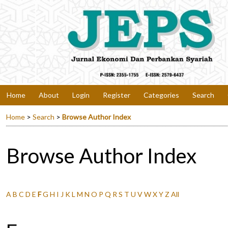
Home
About
Login
Register
Categories
Search
Home
>
Search
>
Browse Author Index
Browse Author Index
A
B
C
D
E
F
G
H
I
J
K
L
M
N
O
P
Q
R
S
T
U
V
W
X
Y
Z
All