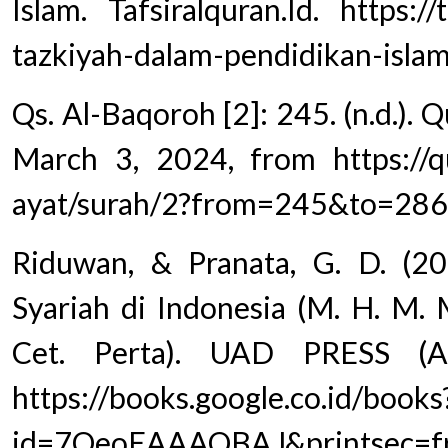
Islam. Tafsiralquran.Id. https://
tazkiyah-dalam-pendidikan-islam
Qs. Al-Baqoroh [2]: 245. (n.d.).
March 3, 2024, from https://qu
ayat/surah/2?from=245&to=286
Riduwan, & Pranata, G. D. (2
Syariah di Indonesia (M. H. M. 
Cet. Perta). UAD PRESS (A
https://books.google.co.id/books
id=7OeoEAAAQBAJ&printsec=fr