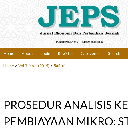
Home
About
Login
Register
Categories
Search
Home
>
Vol 3, No 1 (2015)
>
Safitri
PROSEDUR ANALISIS K
PEMBIAYAAN MIKRO: ST